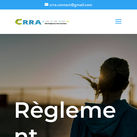
crra.contact@gmail.com
Règleme
nt